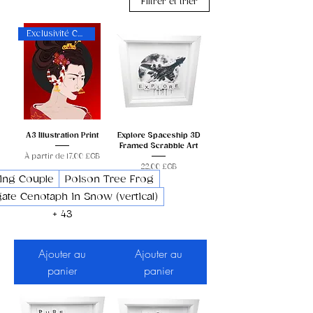
Filtrer et trier
Exclusivité CHAOS !
A3 Illustration Print
Explore Spaceship 3D
Framed Scrabble Art
Prix promotionnel
À partir de
17,00 £GB
Prix
22,00 £GB
ing Couple
Poison Tree Frog
ate Cenotaph in Snow (vertical)
+ 43
Ajouter au
Ajouter au
panier
panier