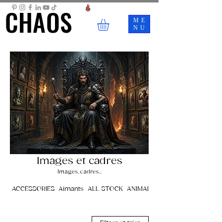
CHAOS
CHAOS
ME
NU
Images et cadres
Images, cadres...
ACCESSORIES
Aimants
ALL STOCK
ANIMALS