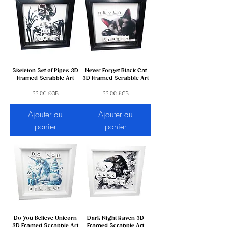
Skeleton Set of Pipes 3D
Never Forget Black Cat
Framed Scrabble Art
3D Framed Scrabble Art
Prix
Prix
22,00 £GB
22,00 £GB
Ajouter au
Ajouter au
panier
panier
Do You Believe Unicorn
Dark Night Raven 3D
3D Framed Scrabble Art
Framed Scrabble Art