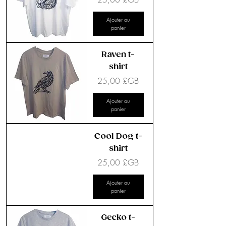
Ajouter au
panier
Raven t-
shirt
Prix
25,00 £GB
Ajouter au
panier
Cool Dog t-
shirt
Prix
25,00 £GB
Ajouter au
panier
Gecko t-