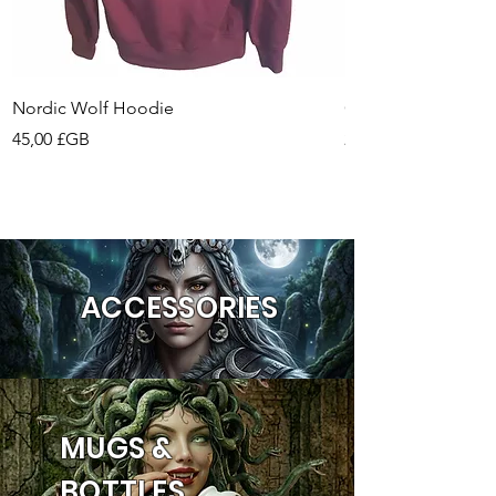
Nordic Wolf Hoodie
Cauldron Ouija Boar
Prix
Prix
45,00 £GB
29,99 £GB
ACCESSORIES
MUGS &
BOTTLES