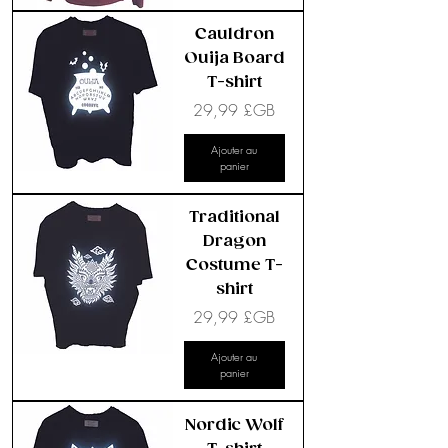
Cauldron
Ouija Board
T-shirt
Prix
29,99 £GB
Ajouter au
panier
Traditional
Dragon
Costume T-
shirt
Prix
29,99 £GB
Ajouter au
panier
Nordic Wolf