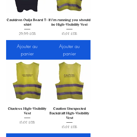
Cauldron Ouija Board T-
If i'm running you should
shirt
be High-Visibility Vest
Prix
Prix
29,99 £GB
15,00 £GB
Ajouter au
Ajouter au
panier
panier
Clueless High-Visibility
Caution Unexpected
Vest
Backdraft High-Visibility
Vest
Prix
15,00 £GB
Prix
15,00 £GB