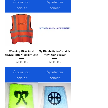
Ajouter au
Ajouter au
panier
panier
Warning Structural
My Disability isn't visible
Crack High-Visibility Vest
Vinyl Car Sticker
Prix
Prix
15,00 £GB
6,00 £GB
Ajouter au
Ajouter au
panier
panier