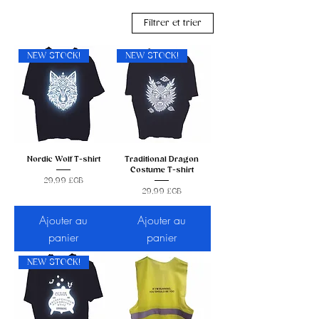
Filtrer et trier
NEW STOCK!
NEW STOCK!
Nordic Wolf T-shirt
Traditional Dragon
Costume T-shirt
Prix
29,99 £GB
Prix
29,99 £GB
Ajouter au
Ajouter au
panier
panier
NEW STOCK!