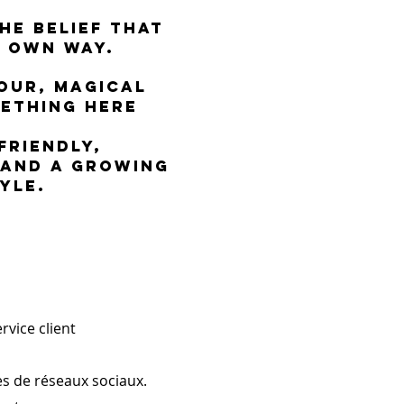
the belief that
r own way.
our, magical
mething here
friendly,
 and a growing
yle.
rvice client
 de réseaux sociaux.