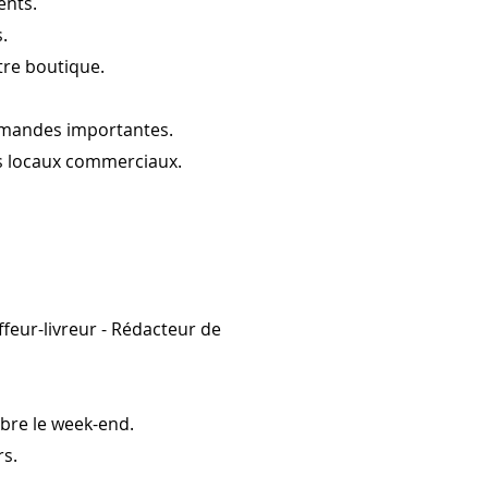
ents.
.
tre boutique.
mandes importantes.
es locaux commerciaux.
feur-livreur - Rédacteur de
bre le week-end.
rs.