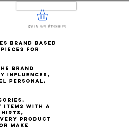
Se connecter
Avis 5/5 étoiles
e...
ies brand based
 pieces for
the brand
y influences,
el personal,
sories,
y items with a
shirts,
 Every product
 or make