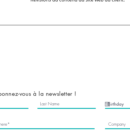
All Stock
Nemesis Now
Accessories
Mugs & Bottles
Clothes
Kids Clothes
a
Mythical Cave
tions
Vinyl Decals
onnez-vous à la newsletter !