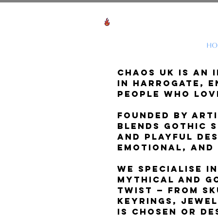
Voir les points
HO
Chaos UK is an 
in Harrogate, E
people who lov
Founded by arti
blends gothic s
and playful des
emotional, and
We specialise i
mythical and go
twist — from sk
keyrings, jewel
is chosen or de