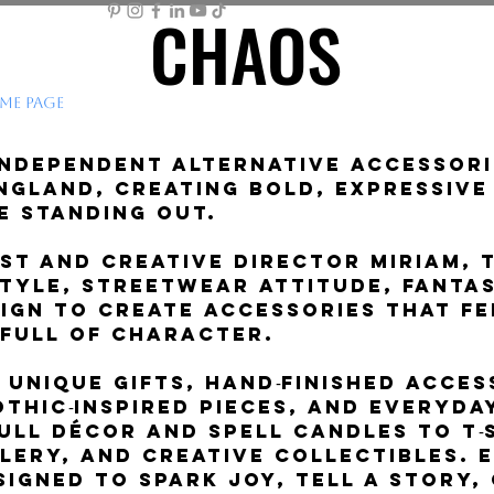
CHAOS
CHAOS
ME PAGE
STORE
MEMBER AREA
MY BASKET
Mor
independent alternative accessor
ngland, creating bold, expressive
e standing out.
st and creative director Miriam, 
tyle, streetwear attitude, fantas
ign to create accessories that fe
 full of character.
n unique gifts, hand‑finished acces
thic‑inspired pieces, and everyda
ull décor and spell candles to t‑
lery, and creative collectibles.
signed to spark joy, tell a story,