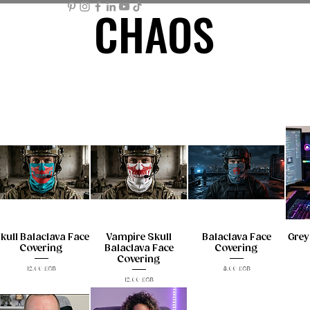
CHAOS
CHAOS
ME PAGE
STORE
MEMBER AREA
MY BASKET
Mor
kull Balaclava Face
Vampire Skull
Balaclava Face
Grey
Covering
Balaclava Face
Covering
Covering
Prix
Prix
12,00 £GB
8,00 £GB
Prix
12,00 £GB