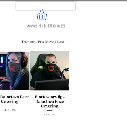
Se connecter
Avis 5/5 étoiles
e...
Trier par :
Prix (élevé à bas)
 Balaclava Face
Black scary lips
Covering
Balaclava Face
Covering
Prix
8,00 £GB
Prix
8,00 £GB