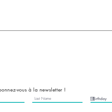
All Stock
Nemesis Now
Accessories
Mugs & Bottles
Clothes
Kids Clothes
a
Mythical Cave
tions
Vinyl Decals
onnez-vous à la newsletter !