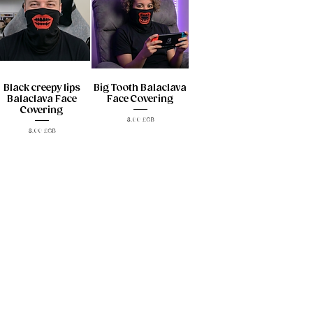
Black creepy lips
Big Tooth Balaclava
Balaclava Face
Face Covering
Covering
Prix
8,00 £GB
Prix
8,00 £GB