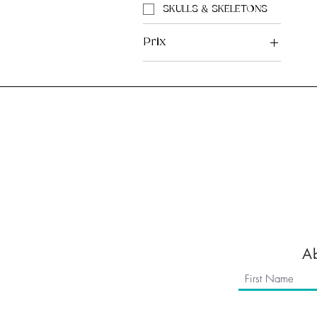
SKULLS & SKELETONS
Prix
8 £GB
12 £GB
Home
Reviews
Subscribe
About us
FAQ
Blog
Members Are
Terms & Condi
Ab