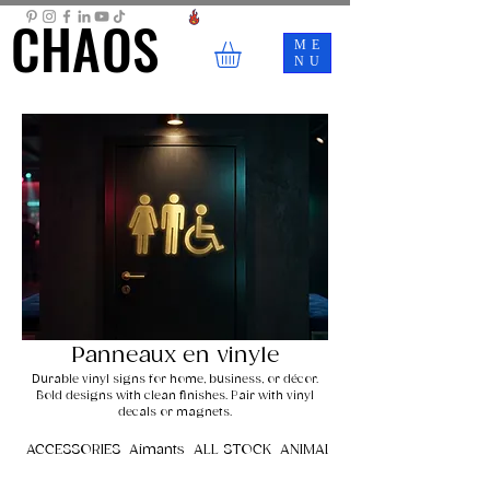
CHAOS
CHAOS
ME
NU
Panneaux en vinyle
Durable vinyl signs for home, business, or décor.
Bold designs with clean finishes. Pair with vinyl
decals or magnets.
ACCESSORIES
Aimants
ALL STOCK
ANIMALS