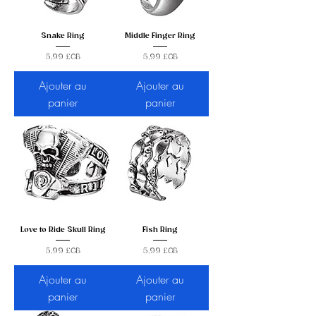
Snake Ring
Middle Finger Ring
Prix
Prix
5,99 £GB
5,99 £GB
Ajouter au
Ajouter au
panier
panier
Love to Ride Skull Ring
Fish Ring
Prix
Prix
5,99 £GB
5,99 £GB
Ajouter au
Ajouter au
panier
panier