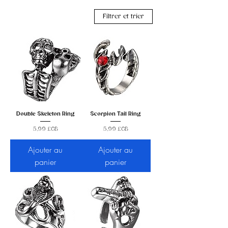
Filtrer et trier
Double Skeleton Ring
Scorpion Tail Ring
Prix
Prix
5,99 £GB
5,99 £GB
Ajouter au
Ajouter au
panier
panier