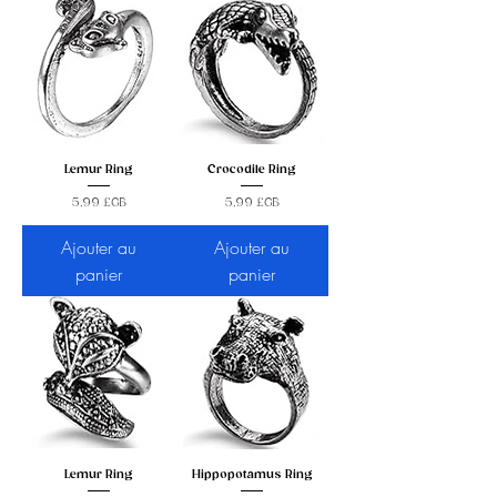
Lemur Ring
Crocodile Ring
Prix
Prix
5,99 £GB
5,99 £GB
Ajouter au
Ajouter au
panier
panier
Lemur Ring
Hippopotamus Ring