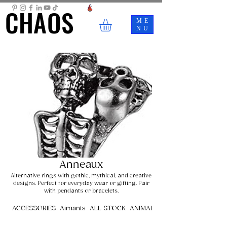
CHAOS
CHAOS
ME
NU
Anneaux
Alternative rings with gothic, mythical, and creative
designs. Perfect for everyday wear or gifting. Pair
with pendants or bracelets.
ACCESSORIES
Aimants
ALL STOCK
ANIMALS