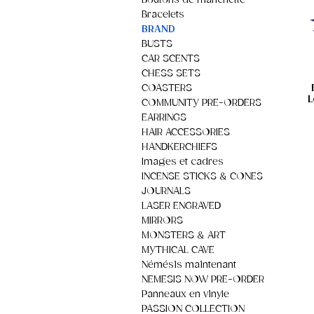
Boutons de manchette
Bracelets
BRAND
BUSTS
CAR SCENTS
CHESS SETS
COASTERS
L
COMMUNITY PRE-ORDERS
EARRINGS
HAIR ACCESSORIES
HANDKERCHIEFS
Images et cadres
INCENSE STICKS & CONES
JOURNALS
LASER ENGRAVED
MIRRORS
MONSTERS & ART
MYTHICAL CAVE
Némésis maintenant
NEMESIS NOW PRE-ORDER
Panneaux en vinyle
PASSION COLLECTION