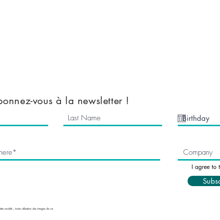
Nemesis Now
Accessories
Mugs & Bottles
Clothes
Kids Clothes
a
Mythical Cave
tions
Vinyl Decals
onnez-vous à la newsletter !
I agree to 
Subs
tte société ; toute utilisation des images de ce