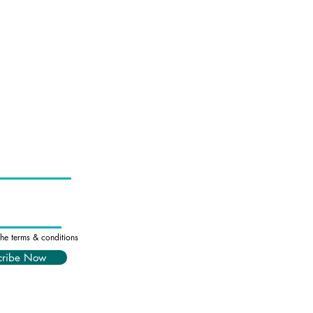
Brand
Reach
Passion Collection
Keyrings
Magnets
Car Scents
Balaclavas
Monsters
the terms & conditions
cribe Now