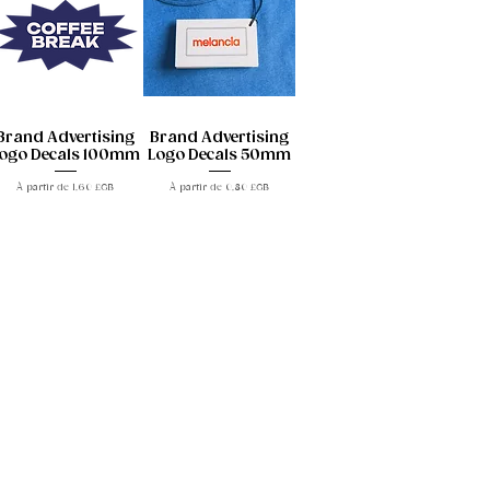
Brand Advertising
Brand Advertising
ogo Decals 100mm
Logo Decals 50mm
Prix promotionnel
Prix promotionnel
À partir de
1,60 £GB
À partir de
0,80 £GB