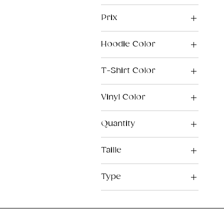
Prix
Hoodie Color
5 £GB
130 £GB
T-Shirt Color
Vinyl Color
Quantity
1
Taille
50
100
2XL
250
Type
3XL
500
4XL
Pull-Over
1000
5XL
Zip
2000
L
Home
3000