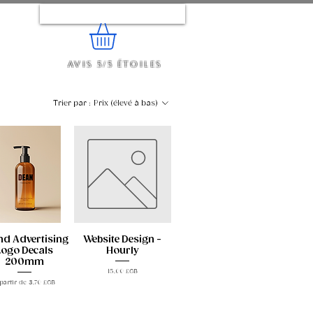
Se connecter
Avis 5/5 étoiles
e...
Trier par :
Prix (élevé à bas)
nd Advertising
Website Design -
Logo Decals
Hourly
200mm
Prix
15,00 £GB
ix promotionnel
partir de
3,70 £GB