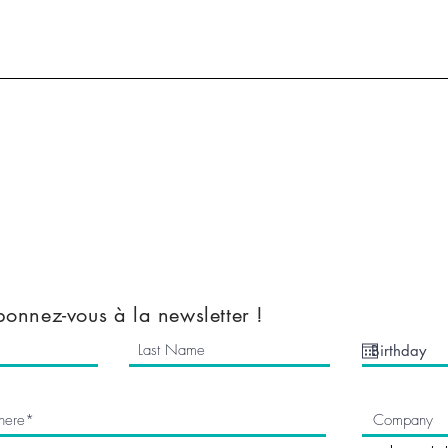
All Stock
Nemesis Now
Accessories
Mugs & Bottles
Clothes
Kids Clothes
a
Mythical Cave
tions
Vinyl Decals
onnez-vous à la newsletter !