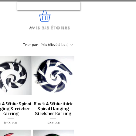
Se connecter
Avis 5/5 étoiles
e...
Trier par :
Prix (élevé à bas)
k & White Spiral
Black & White thick
ging Stretcher
Spiral Hanging
Earring
Stretcher Earring
Prix
Prix
10,00 £GB
10,00 £GB