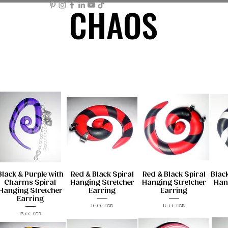
CHAOS
CHAOS
ME PAGE
STORE
MEMBER AREA
MY BASKET
Mor
Black & Purple with
Red & Black Spiral
Red & Black Spiral
Blac
Charms Spiral
Hanging Stretcher
Hanging Stretcher
Han
Hanging Stretcher
Earring
Earring
Earring
Prix
Prix
10,00 £GB
10,00 £GB
Prix
15,00 £GB