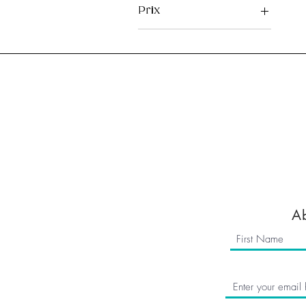
Prix
7 £GB
15 £GB
Home
Reviews
Subscribe
About us
FAQ
Blog
Members Are
Terms & Condi
Ab