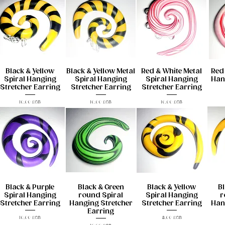
Black & Yellow
Black & Yellow Metal
Red & White Metal
Red 
Spiral Hanging
Spiral Hanging
Spiral Hanging
Han
Stretcher Earring
Stretcher Earring
Stretcher Earring
Prix
Prix
Prix
10,00 £GB
10,00 £GB
10,00 £GB
Black & Purple
Black & Green
Black & Yellow
Bl
Spiral Hanging
round Spiral
Spiral Hanging
r
Stretcher Earring
Hanging Stretcher
Stretcher Earring
Han
Earring
Prix
Prix
10,00 £GB
8,00 £GB