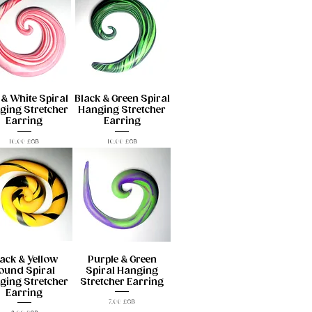
& White Spiral
Black & Green Spiral
ging Stretcher
Hanging Stretcher
Earring
Earring
Prix
Prix
10,00 £GB
10,00 £GB
ack & Yellow
Purple & Green
ound Spiral
Spiral Hanging
ging Stretcher
Stretcher Earring
Earring
Prix
7,00 £GB