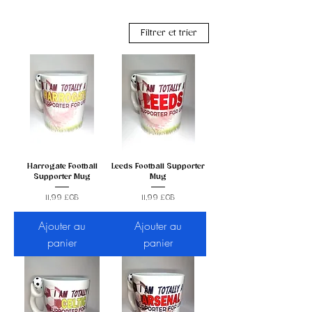
Filtrer et trier
Harrogate Football
Leeds Football Supporter
Supporter Mug
Mug
Prix
Prix
11,99 £GB
11,99 £GB
Ajouter au
Ajouter au
panier
panier