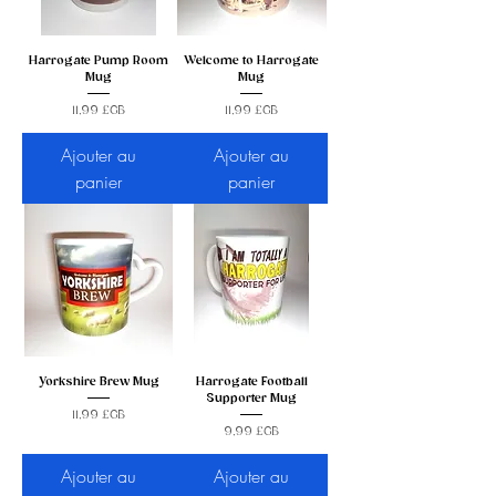
Harrogate Pump Room
Welcome to Harrogate
Mug
Mug
Prix
Prix
11,99 £GB
11,99 £GB
Ajouter au
Ajouter au
panier
panier
Yorkshire Brew Mug
Harrogate Football
Supporter Mug
Prix
11,99 £GB
Prix
9,99 £GB
Ajouter au
Ajouter au