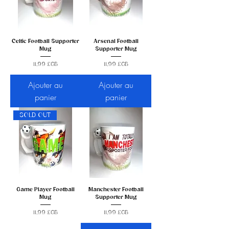
Celtic Football Supporter
Arsenal Football
Mug
Supporter Mug
Prix
Prix
11,99 £GB
11,99 £GB
Ajouter au
Ajouter au
panier
panier
SOLD OUT
Game Player Football
Manchester Football
Mug
Supporter Mug
Prix
Prix
11,99 £GB
11,99 £GB