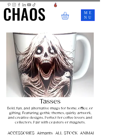
CHAOS
CHAOS
ME
NU
Tasses
Bold, fun, and alternative mugs for home, office, or
gifting. Featuring gothic themes, quirky artwork,
and creative designs. Perfect for coffee lovers and
collectors. Pair with coasters or magnets.
ACCESSORIES
Aimants
ALL STOCK
ANIMALS