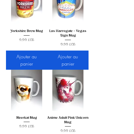
Yorkshire Brew Mug
Las Harrogate - Vegas
Sign Mug
Prix
9,99 £GB
Prix
9,99 £GB
Ajouter au
Ajouter au
panier
panier
Meerkat Mug
Anime Adult Pink Unicorn
Mug
Prix
9,99 £GB
Prix
9,99 £GB