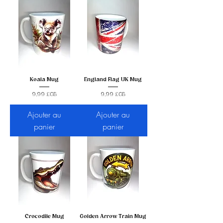
Koala Mug
England Flag UK Mug
Prix
Prix
9,99 £GB
9,99 £GB
Ajouter au
Ajouter au
panier
panier
Crocodile Mug
Golden Arrow Train Mug