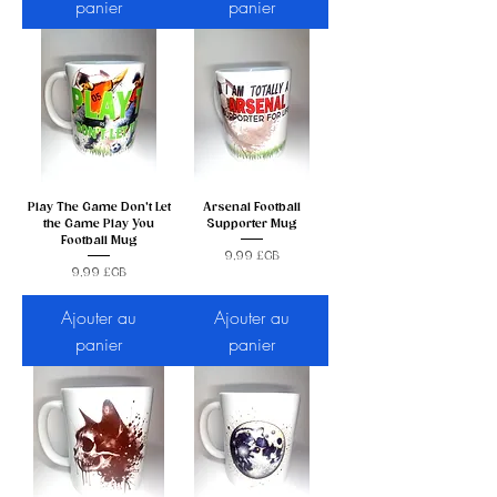
panier
panier
Play The Game Don't Let
Arsenal Football
the Game Play You
Supporter Mug
Football Mug
Prix
9,99 £GB
Prix
9,99 £GB
Ajouter au
Ajouter au
panier
panier