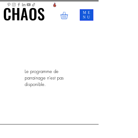
CHAOS
CHAOS
ME
NU
Le programme de
parrainage n'est pas
disponible.
Home
All Stock
Business
Reviews
Nemesis Now
Signs