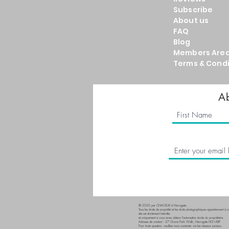
Subscribe
About us
FAQ
Blog
Members Are
Terms & Condi
Ab
© 2020 par CHAOSUK à Harrogate.
Tous les droits de propriété et les droits photographiques appartiennent à ce
site est strictement interdite.
et uniquement si vous avez obtenu l'autorisation écrite du propriétaire.
Adresse de contact : 27 Grove Park Walk, Harrogate HG14BP
Pour toute question, veuillez nous contacter via les réseaux sociaux.