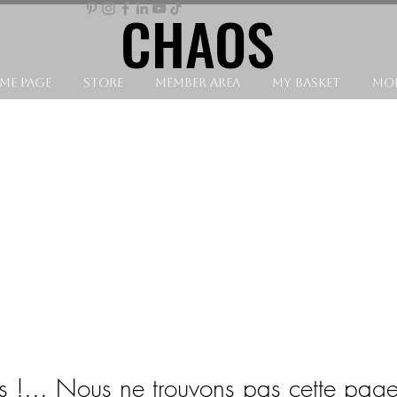
CHAOS
CHAOS
ME PAGE
STORE
MEMBER AREA
MY BASKET
Mor
 !... Nous ne trouvons pas cette page