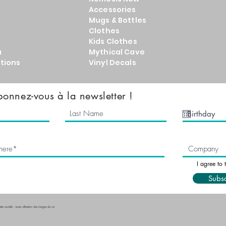
Accessories
Mugs & Bottles
Clothes
Kids Clothes
a
Mythical Cave
tions
Vinyl Decals
onnez-vous à la newsletter !
I agree to 
Subs
tte société ; toute utilisation des images de ce