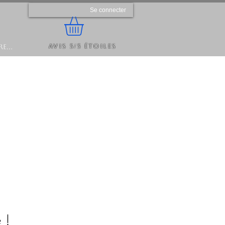
Se connecter
Avis 5/5 étoiles
e...
 !