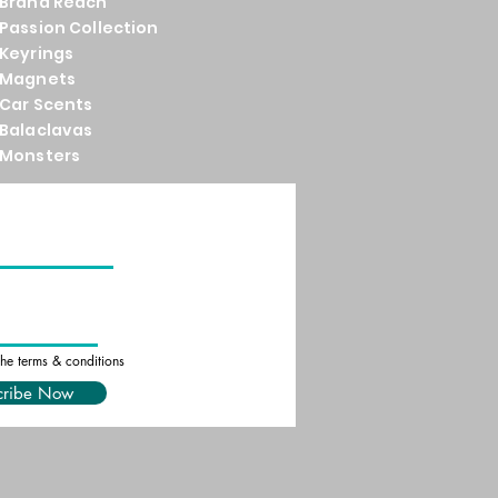
Brand
Reach
Passion Collection
Keyrings
Magnets
Car Scents
Balaclavas
Monsters
the terms & conditions
cribe Now